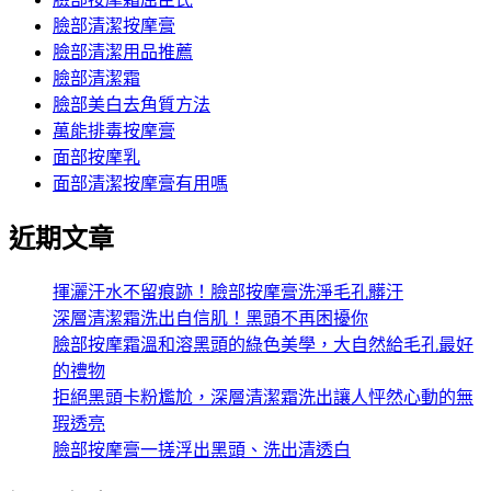
臉部清潔按摩膏
臉部清潔用品推薦
臉部清潔霜
臉部美白去角質方法
萬能排毒按摩膏
面部按摩乳
面部清潔按摩膏有用嗎
近期文章
揮灑汗水不留痕跡！臉部按摩膏洗淨毛孔髒汙
深層清潔霜洗出自信肌！黑頭不再困擾你
臉部按摩霜溫和溶黑頭的綠色美學，大自然給毛孔最好
的禮物
拒絕黑頭卡粉尷尬，深層清潔霜洗出讓人怦然心動的無
瑕透亮
臉部按摩膏一搓浮出黑頭、洗出清透白