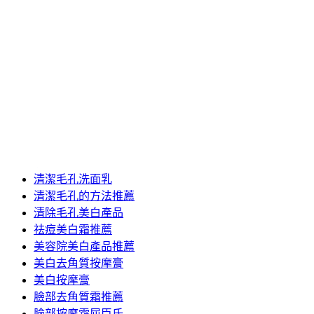
日本臉部保養品推薦
日本臉部按摩膏推薦
有效去黑頭的方法
毛孔清潔按摩膏推薦
深層毛孔清潔產品推薦
深層清潔按摩霜
深層清潔毛孔方法推薦
深層清潔毛孔洗面奶
深層清潔霜推薦
清潔毛孔保養品推薦
清潔毛孔洗面乳
清潔毛孔的方法推薦
清除毛孔美白產品
祛痘美白霜推薦
美容院美白產品推薦
美白去角質按摩膏
美白按摩膏
臉部去角質霜推薦
臉部按摩霜屈臣氏