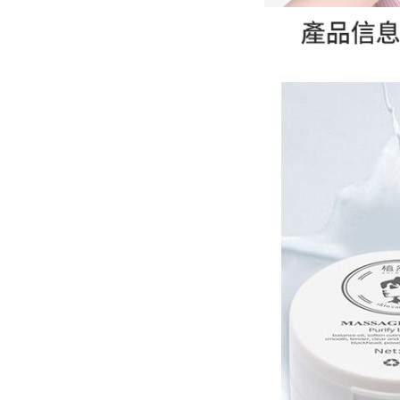
2024 年 7 月
2024 年 6 月
2024 年 5 月
2024 年 4 月
2024 年 3 月
2024 年 2 月
2024 年 1 月
2023 年 12 月
2023 年 11 月
2023 年 10 月
2023 年 9 月
2023 年 8 月
2023 年 7 月
2023 年 6 月
2023 年 5 月
2023 年 4 月
2023 年 3 月
分類