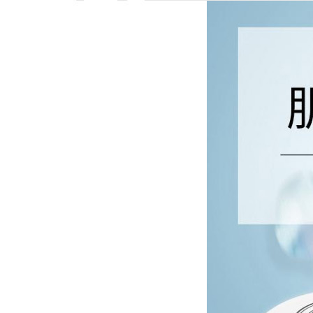
植然魅淨化平衡按摩膏專賣店
明星完美逆齡小臉技巧推薦，植然魅淨化平衡美白按摩膏有效面
多效青春按摩霜，改善皮膚發黃粗糙的產品。
臉部按摩霜屈臣氏
男性肌膚的角質層較厚，且皮脂分泌旺盛，再加上