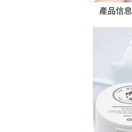
與毛孔粗大困擾
發
2024 年 8 月 19 日
為了改善粉刺問題
佈
分
美白產品推薦
白產品
獨特蜜狀凝
日
類
不乾燥緊繃，美白
期:
元硬幣大的份量，
薦能深層清潔臉上
去角質產品溫和洗淨
正常機能