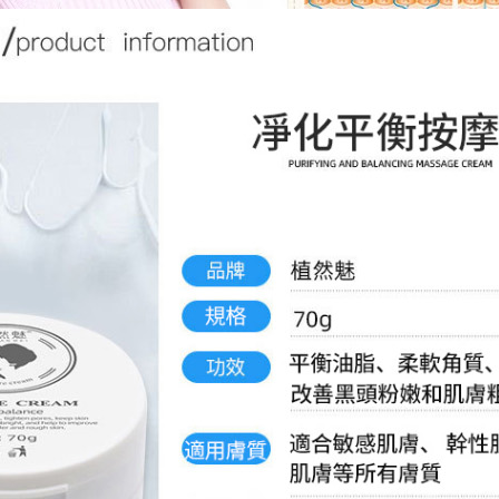
，一定要能深入淨化毛孔、改善毛孔堵塞問題才是王道，
推薦美
膠質地，添加柔滑保濕油能滋潤肌膚並軟化角質，停留於臉上也
產品推薦於清晨潔顏後或於晚間卸妝潔顏後使用，使用時，取一
與水融合輕輕搓揉，綿密細緻的泡泡非常柔軟舒適，美白產品推
的髒污、油脂，讓肌膚的毛孔重新深呼吸~洗完完全不緊繃。
老廢角質，促進角質恢復