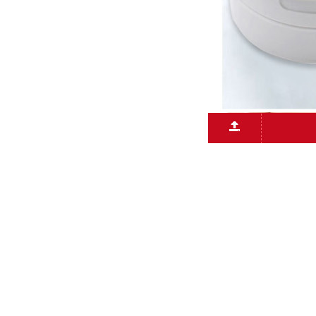
發
2024 年 8 月 19 日
過度清潔會導致肌
佈
分
去角質產品
獨家泡沫膜包覆技
日
類
帶走髒污油脂，能
期:
肌膚更水潤透亮的
帶有淡淡的清爽柑
清潔毛孔去黑頭產品
膚況漏洞，還能挽救
發
2024 年 8 月 7 日
養出光滑肌的清潔
佈
分
清潔毛孔去黑頭產品
弱，
清潔毛孔去黑