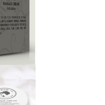
去角質按摩霜推薦
去黑色素深層清潔膏
去黑頭產品推薦
去黑頭粉刺按摩膏
堵塞毛孔深層清潔膏
按摩膏能去黑頭嗎
日本臉部保養品推薦
日本臉部按摩膏推薦
有效去黑頭的方法
毛孔清潔按摩膏推薦
深層毛孔清潔產品推薦
深層清潔按摩霜
深層清潔毛孔方法推薦
深層清潔毛孔洗面奶
深層清潔霜推薦
清潔毛孔保養品推薦
清潔毛孔洗面乳
清潔毛孔的方法推薦
清除毛孔美白產品