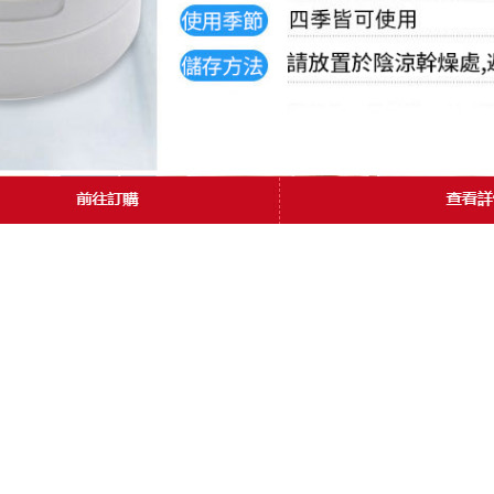
膚泛紅、甚至發炎，
去角質產品
是專科史上最小泡體分子，搭配
術，強化支撐泡體最小分子建立柔靭屏障，更易於深入毛孔縫隙
吸附分泌過多的油脂和毛孔深層髒污；以及能改善暗沉乾燥，讓
維他命C，實現由內而外更淨透的亮白美肌，此外，去角質產品
橘香，讓每一次洗臉都好舒服療癒。
既能補足夏天出油缺水的
粗糙暗沉的膚觸
步驟首先要挑選溫和的洗臉產品，避免過度清潔讓臉部肌膚更脆
頭產品
在豐盈綿密慕絲裡，擁有極為細小的碳酸氣泡，可以高密