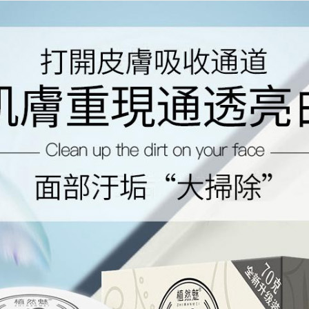
部平衡油脂軟化去黑頭、去角質緊致毛孔美顏美白按摩膏，水潤活膚按摩霜，