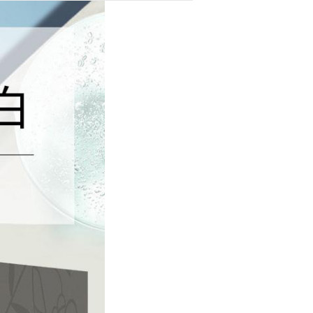
能深層清潔毛孔死皮黑頭粉刺堵塞，排除肌膚，肌研極潤緊緻彈力
搜尋
搜
尋