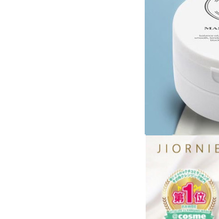
取薰衣草、迷迭香
作
admin
SPA，洗面乳的
者
發
2025 年 6 月 9 日
層清潔霜使用起來
佈
分
深層清潔霜
鬆洗淨肌膚，洗後
日
類
使用，肌膚就像被
期:
潔過程更加享受！
文
上一篇文章
章
臉部按摩膏是毛孔隐形術，3
上
一
導
篇
覽
文
下一篇文章