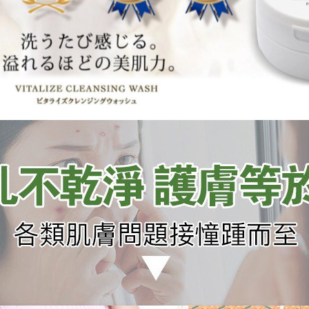
是肌膚的天然守護神