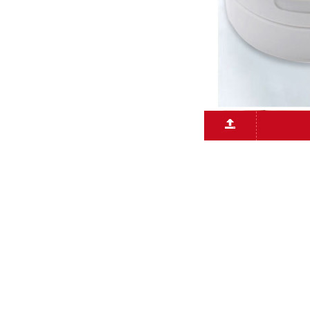
2024 年 1 月
2023 年 12 月
2023 年 11 月
2023 年 10 月
2023 年 9 月
2023 年 8 月
2023 年 7 月
2023 年 6 月
2023 年 5 月
2023 年 4 月
2023 年 3 月
分類
去角質產品
按摩膏
未分類
深層清潔霜