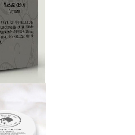
去角質按摩霜推薦
去黑色素深層清潔膏
去黑頭產品推薦
去黑頭粉刺按摩膏
堵塞毛孔深層清潔膏
按摩膏能去黑頭嗎
日本臉部保養品推薦
日本臉部按摩膏推薦
有效去黑頭的方法
毛孔清潔按摩膏推薦
深層毛孔清潔產品推薦
深層清潔按摩霜
深層清潔毛孔方法推薦
深層清潔毛孔洗面奶
深層清潔霜推薦
清潔毛孔保養品推薦
清潔毛孔洗面乳
清潔毛孔的方法推薦
清除毛孔美白產品