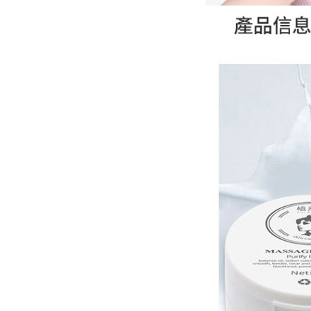
2025 年 12 月
2025 年 11 月
2025 年 10 月
2025 年 9 月
2025 年 8 月
2025 年 7 月
2025 年 6 月
2025 年 5 月
2025 年 4 月
2025 年 3 月
2025 年 2 月
2025 年 1 月
2024 年 12 月
2024 年 11 月
2024 年 10 月
2024 年 9 月
2024 年 8 月
2024 年 7 月
2024 年 6 月
2024 年 5 月
2024 年 4 月