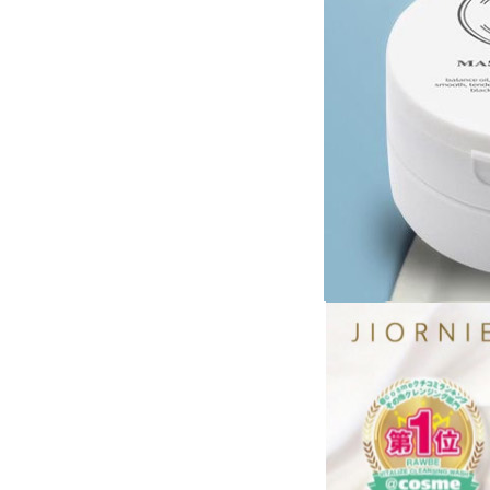
黑頭粉刺的成因主
空氣氧化後就會形
作
admin
凝凍軟化肌膚表面
者
發
2024 年 10 月 17 日
肌膚暗沉原因的多
佈
分
去角質產品
機能。因為夠溫和
日
類
期:
文
上一篇文章
章
美白產品推薦能有效去黑頭粉
上
一
導
孔並透亮潤澤
篇
覽
文
章: