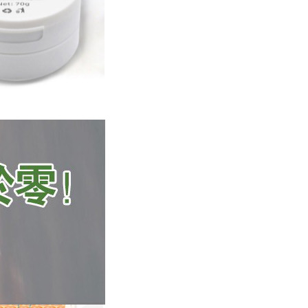
祛痘美白霜推薦
美容院美白產品推薦
美白去角質按摩膏
美白按摩膏
臉部去角質霜推薦
臉部按摩霜屈臣氏
臉部清潔按摩膏
臉部清潔用品推薦
臉部清潔霜
臉部美白去角質方法
萬能排毒按摩膏
面部按摩乳
面部清潔按摩膏有用嗎
近期文章
揮灑汗水不留痕跡！臉部按摩膏洗淨毛孔髒汙
深層清潔霜洗出自信肌！黑頭不再困擾你
臉部按摩霜溫和溶黑頭的綠色美學，大自然給毛