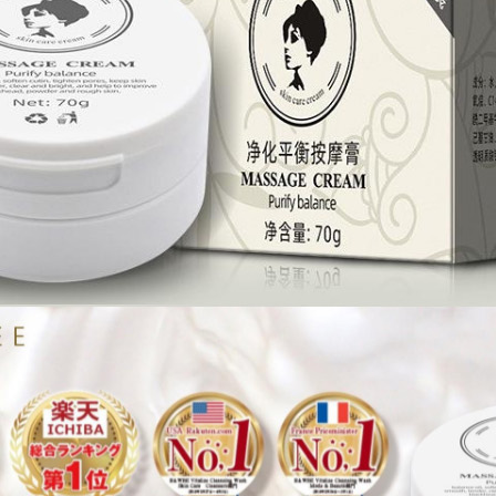
第一步就是清潔，要找到一瓶適合自己的洗面乳，
深層清潔霜
透
術，創新結合酵素成份與保濕因子，即使做成能輕鬆使用的乳狀
持酵素活性，促進角質恢復正常機能。因為夠溫和還可天天使
，洗後實現細緻柔嫩的健康膚況。
改善問題，同時修護肌膚屏障