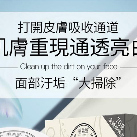
部平衡油脂軟化去黑頭、去角質緊致毛孔美顏美白按摩膏，水潤活膚按摩霜，
過剩油脂與積聚的老廢角