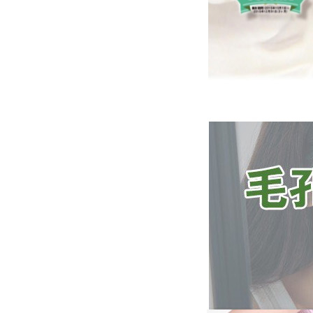
臉部按摩膏去除老廢角質、毛
下
一
篇
文
章:
彙整
2026 年 8 月
2026 年 7 月
2026 年 6 月
2026 年 5 月
2026 年 4 月
2026 年 3 月
2026 年 2 月
2026 年 1 月
2025 年 12 月
2025 年 11 月