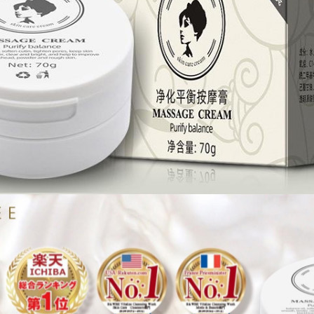
很大，灰塵就會從毛孔進去，如果清潔不夠就產生黑頭
，臉部按
紅花植萃其獨有的番紅花素、番紅花苦甙和番花醛等活性物質，
用，還含薄荷微粒，遇水搓揉即化為豐盈綿密泡泡，清潔之餘可
亮潤澤。
彩妝，讓肌膚立即潔淨、平衡