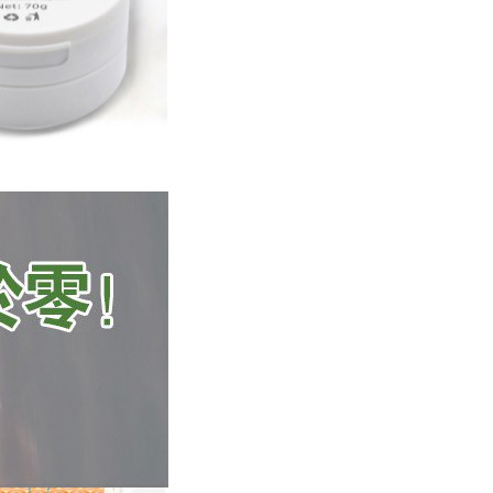
祛痘美白霜推薦
美容院美白產品推薦
美白去角質按摩膏
美白按摩膏
臉部去角質霜推薦
臉部按摩霜屈臣氏
臉部清潔按摩膏
臉部清潔用品推薦
臉部清潔霜
臉部美白去角質方法
萬能排毒按摩膏
面部按摩乳
面部清潔按摩膏有用嗎
近期文章
揮灑汗水不留痕跡！臉部按摩膏洗淨毛孔髒汙
深層清潔霜洗出自信肌！黑頭不再困擾你
臉部按摩霜溫和溶黑頭的綠色美學，大自然給毛