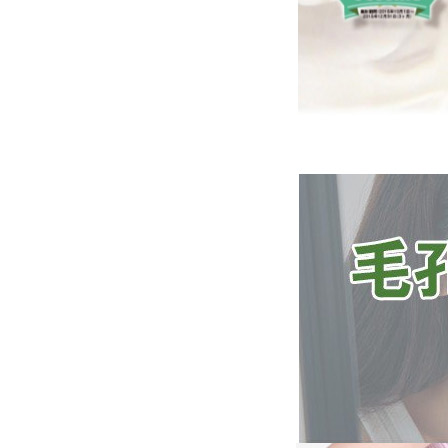
按摩膏幫助修護受損肌膚，讓
下
一
篇
文
章:
彙整
2026 年 8 月
2026 年 7 月
2026 年 6 月
2026 年 5 月
2026 年 4 月
2026 年 3 月
2026 年 2 月
2026 年 1 月
2025 年 12 月
2025 年 11 月