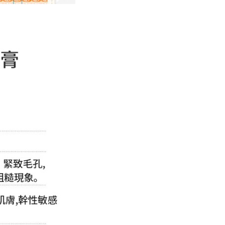
孔最好的禮物
拒絕黑頭卡粉尷尬，深層清潔霜洗出讓人怦然心
動的無瑕透亮
臉部按摩膏一搓浮出黑頭、洗出清透白
近期留言
尚無留言可供顯示。