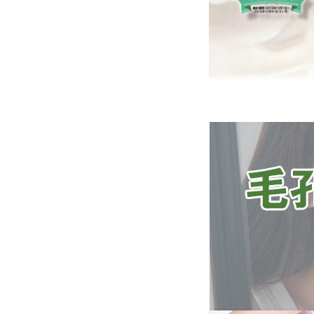
深層清潔霜潔淨、排毒、調理
下
一
篇
文
章:
彙整
2026 年 8 月
2026 年 7 月
2026 年 6 月
2026 年 5 月
2026 年 4 月
2026 年 3 月
2026 年 2 月
2026 年 1 月
2025 年 12 月
2025 年 11 月