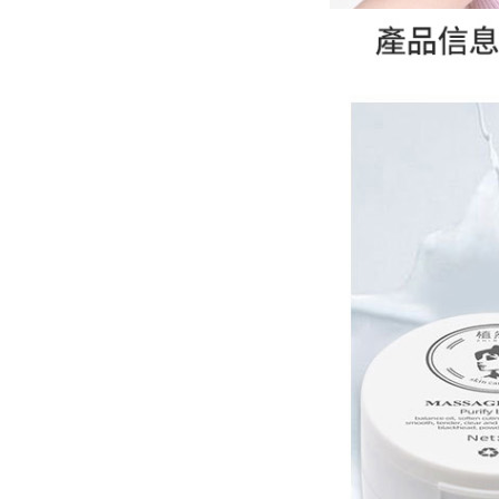
2025 年 10 月
2025 年 9 月
2025 年 8 月
2025 年 7 月
2025 年 6 月
2025 年 5 月
2025 年 4 月
2025 年 3 月
2025 年 2 月
2025 年 1 月
2024 年 12 月
2024 年 11 月
2024 年 10 月
2024 年 9 月
2024 年 8 月
2024 年 7 月
2024 年 6 月
2024 年 5 月
2024 年 4 月
2024 年 3 月
2024 年 2 月