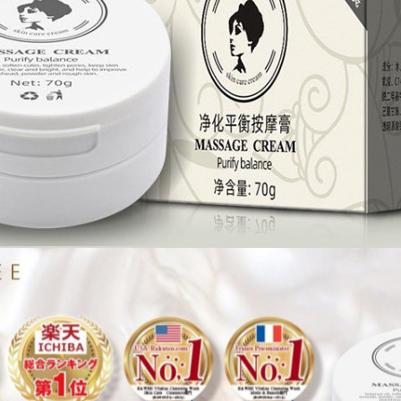
造過多，毛孔內的角質細胞阻塞油脂的通道，還有畸形的毛孔，
，形成黑頭粉刺和白頭粉刺，
臉部按摩霜
特別以極溫和、保濕的
用天然來源的木瓜、鳳梨酵素及纖維素，溫柔去除臉部的老廢物
髒污，同時達到鎮靜舒緩和柔嫩肌膚的功效，能達到一石二鳥的
和多餘皮脂兩種凝膠徹底清潔肌膚